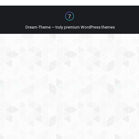
Dream-Theme — truly
premium WordPress themes