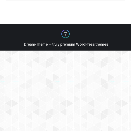
Dream-Theme — truly
premium WordPress themes