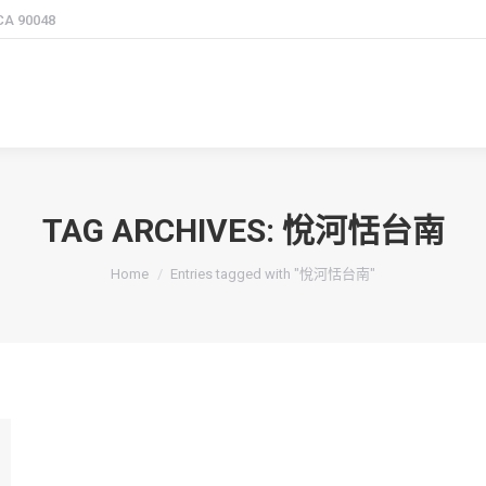
 CA 90048
TAG ARCHIVES:
悅河恬台南
You are here:
Home
Entries tagged with "悅河恬台南"