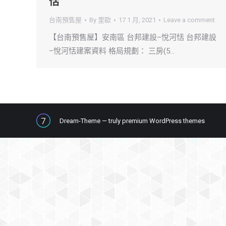
恬
台南預售屋
By
里歐
17 1 月, 2021
Leave a comment
【台南預售屋】安南區 台邦建設–悅河恬 台邦建設
–悅河恬建案資料 格局規劃： 三房(5…
Dream-Theme — truly
premium WordPress themes