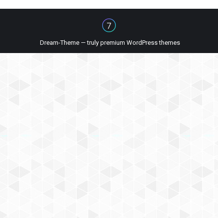
Dream-Theme — truly
premium WordPress themes