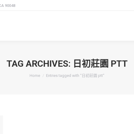
 CA 90048
TAG ARCHIVES:
日初莊園 PTT
You are here:
Home
Entries tagged with "日初莊園 ptt"