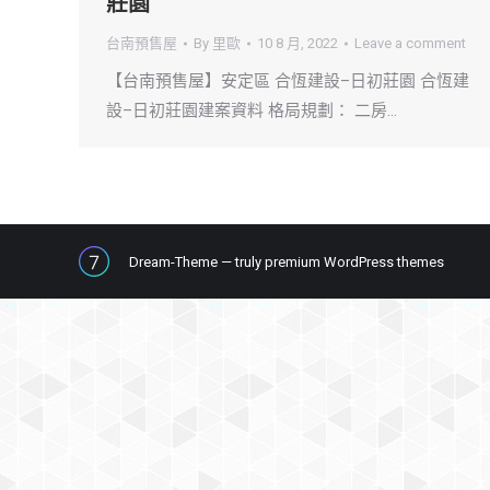
莊園
台南預售屋
By
里歐
10 8 月, 2022
Leave a comment
【台南預售屋】安定區 合恆建設–日初莊園 合恆建
設–日初莊園建案資料 格局規劃： 二房…
Dream-Theme — truly
premium WordPress themes