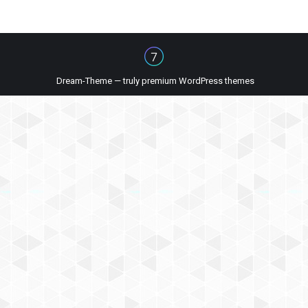
Dream-Theme — truly
premium WordPress themes