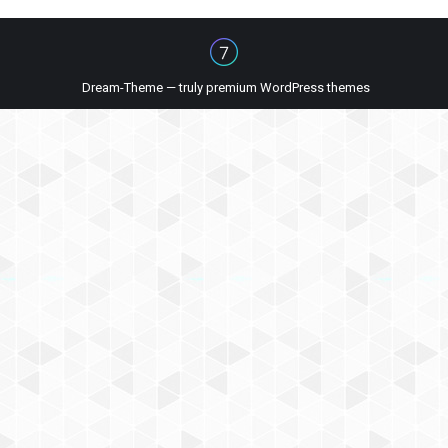
Dream-Theme — truly
premium WordPress themes