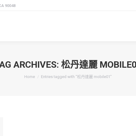
 CA 90048
AG ARCHIVES:
松丹達麗 MOBILE0
You are here:
Home
Entries tagged with "松丹達麗 mobile01"