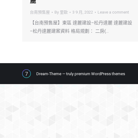
麗
台南預售屋
By
里歐
3 9 月, 2022
Leave a comment
【台南預售屋】東區 達麗建設–松丹達麗 達麗建設
–松丹達麗建案資料 格局規劃： 二房(…
Dream-Theme — truly
premium WordPress themes