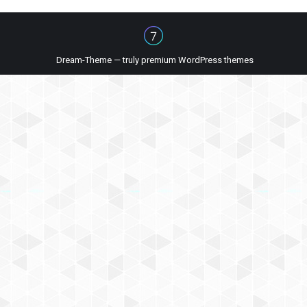
Dream-Theme — truly
premium WordPress themes