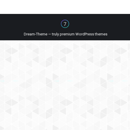
Dream-Theme — truly
premium WordPress themes