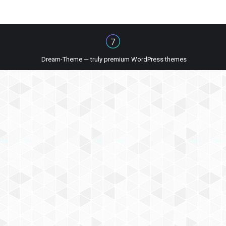
Dream-Theme — truly
premium WordPress themes