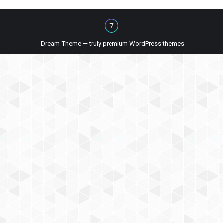
Dream-Theme — truly
premium WordPress themes