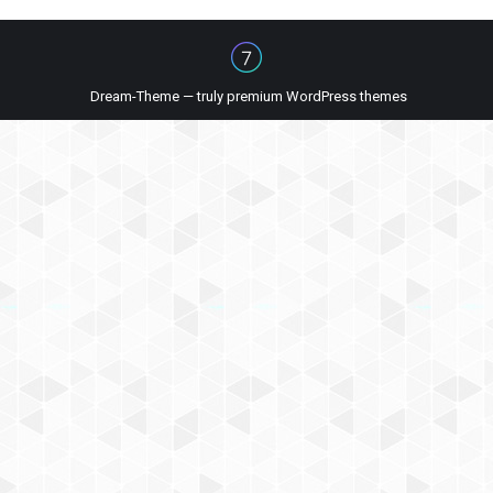
Dream-Theme — truly
premium WordPress themes