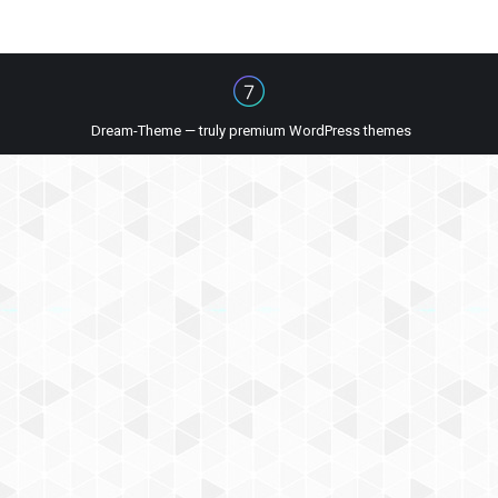
Dream-Theme — truly
premium WordPress themes