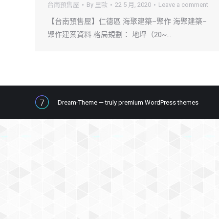
台南預售屋
By
里歐
22 5 月, 2020
Leave a comment
【台南預售屋】仁德區 海聚建築–聚作 海聚建築–
聚作建案資料 格局規劃： 地坪（20~…
Dream-Theme — truly
premium WordPress themes