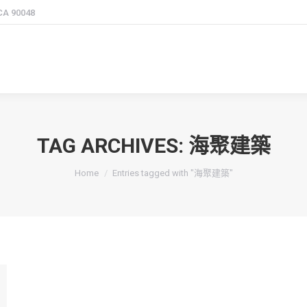
 CA 90048
TAG ARCHIVES:
海聚建築
You are here:
Home
Entries tagged with "海聚建築"