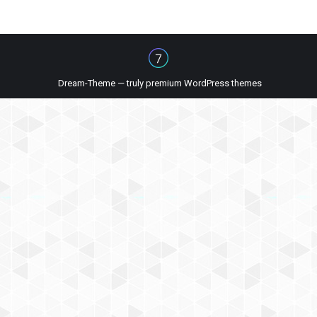
Dream-Theme — truly
premium WordPress themes