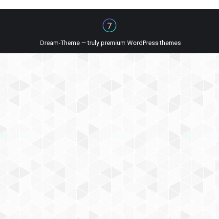
Dream-Theme — truly
premium WordPress themes