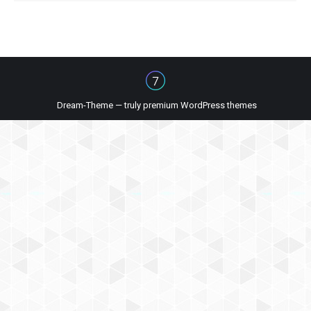
Dream-Theme — truly
premium WordPress themes