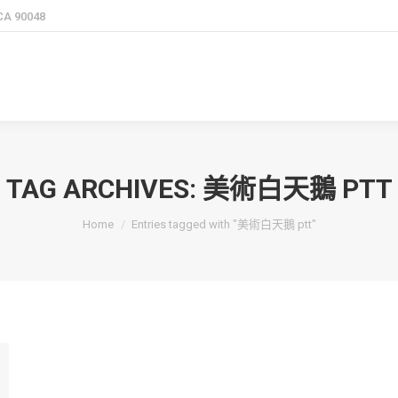
 CA 90048
TAG ARCHIVES:
美術白天鵝 PTT
You are here:
Home
Entries tagged with "美術白天鵝 ptt"