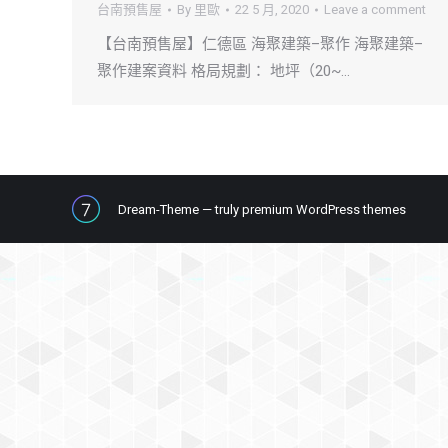
台南預售屋
By
里歐
22 5 月, 2020
Leave a comment
【台南預售屋】仁德區 海聚建築–聚作 海聚建築–
聚作建案資料 格局規劃： 地坪（20~…
Dream-Theme — truly
premium WordPress themes