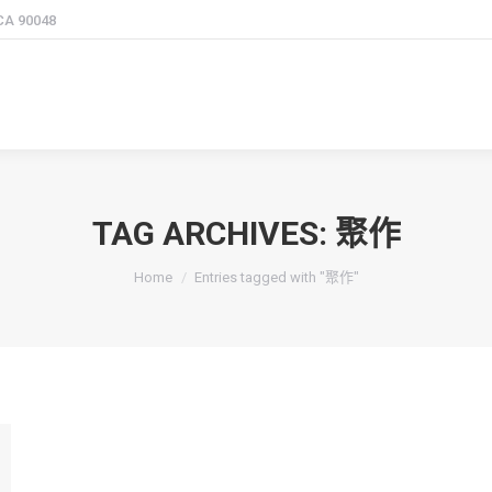
 CA 90048
TAG ARCHIVES:
聚作
You are here:
Home
Entries tagged with "聚作"