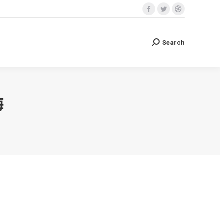
Facebook
Twitter
Dribbble
Search
Search:
page
page
page
opens
opens
opens
Search
Search:
in
in
in
new
new
new
window
window
window
海