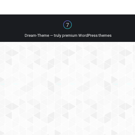
Dream-Theme — truly
premium WordPress themes