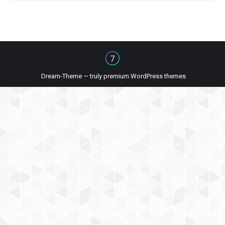
Dream-Theme — truly
premium WordPress themes