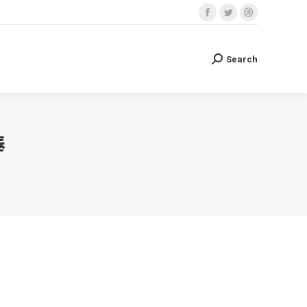
Facebook
Twitter
Dribbble
Search
Search:
page
page
page
opens
opens
opens
Search
Search:
in
in
in
new
new
new
window
window
window
棒