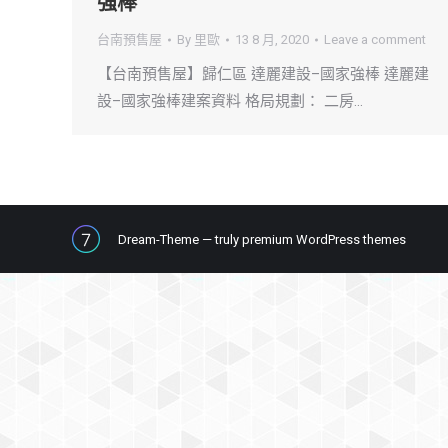
強棒
台南預售屋
By
里歐
13 8 月, 2020
Leave a comment
【台南預售屋】歸仁區 達麗建設–國家強棒 達麗建
設–國家強棒建案資料 格局規劃： 二房…
Dream-Theme — truly
premium WordPress themes