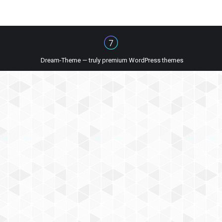
Dream-Theme — truly
premium WordPress themes