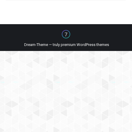
Dream-Theme — truly
premium WordPress themes