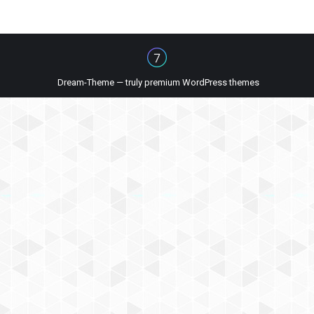
Dream-Theme — truly
premium WordPress themes