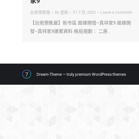
家9
台南預售屋
By
里歐
31 7 月, 2022
Leave a comment
【台南預售屋】新市區 銘峰開發–真祥家9 銘峰開
發–真祥家9建案資料 格局規劃： 二房…
Dream-Theme — truly
premium WordPress themes