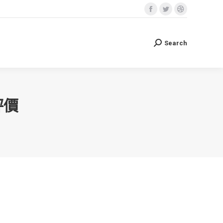
Facebook
Twitter
Dribbble
Search
Search:
page
page
page
opens
opens
opens
Search
Search:
in
in
in
new
new
new
window
window
window
評價