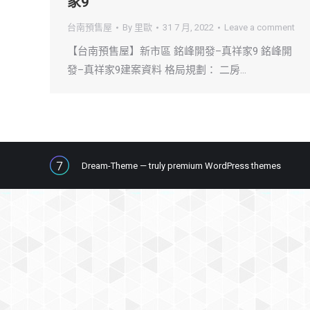
家9
台南預售屋
By
里歐
31 7 月, 2022
Leave a comment
【台南預售屋】新市區 銘峰開發–真祥家9 銘峰開
發–真祥家9建案資料 格局規劃： 二房…
Dream-Theme — truly
premium WordPress themes