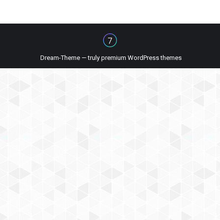
Dream-Theme — truly
premium WordPress themes