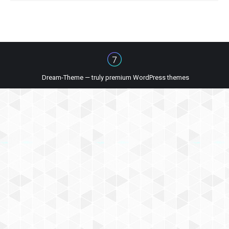
Dream-Theme — truly
premium WordPress themes