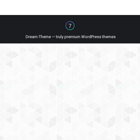
Dream-Theme — truly
premium WordPress themes