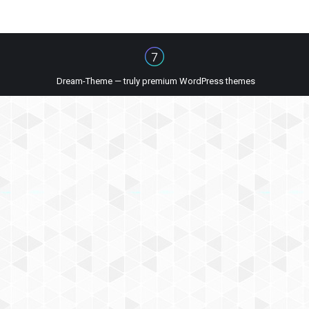
Dream-Theme — truly
premium WordPress themes