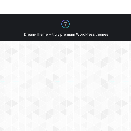
Dream-Theme — truly
premium WordPress themes