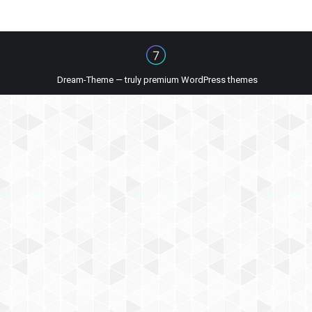
Dream-Theme — truly
premium WordPress themes