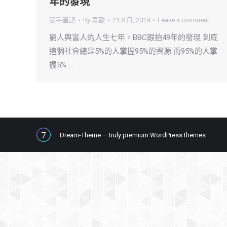
年的發現
隨手筆記
By
里歐
21 8 月, 2019
Leave a comment
窮人與富人的人生七年，BBC跟拍49年的發現 到底
這個社會總是5%的人掌握95%的資源 而95%的人掌
握5% …
Dream-Theme — truly
premium WordPress themes