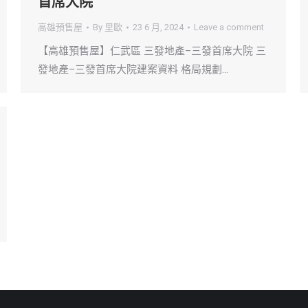
首席大院
高雄預售屋
By
里歐
23 6 月, 2024
Leave a comment
【高雄預售屋】仁武區 三發地產–三發首席大院 三
發地產–三發首席大院建案資料 格局規劃…