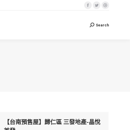
Facebook
Twitter
Dribbble
Search
Search:
page
page
page
opens
opens
opens
Search
Search:
in
in
in
new
new
new
window
window
window
【台南預售屋】歸仁區 三發地產-晶悅