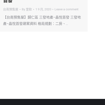
首發
台南預售屋
By
里歐
1 9 月, 2020
Leave a comment
【台南預售屋】歸仁區 三發地產–晶悅首發 三發地
產–晶悅首發建案資料 格局規劃：二房、…