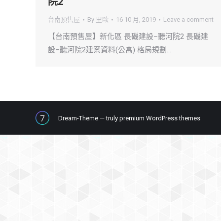
院2
台南預售屋
By
里歐
16 10 月, 2019
Leave a comment
【台南預售屋】新化區 長磯建設–聽河院2 長磯建
設–聽河院2建案資料(公寓) 格局規劃…
Dream-Theme — truly
premium WordPress themes