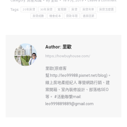
Category:
房產知識
By
里歐
18 9 月, 2019
Leave a comment
Tags:
20年房貸
30年房貸
寬限期
房貸
房貸利率
房貸怎麼選
房貸成數
機會成本
貸款年限
通膨因素
Author:
里歐
https://howbuyhouse.com/
里歐(原痞客
幫:http://leo99988.pixnet.net/blog)。
線上房地產經紀人 專營網路行銷、建
案開箱、室內裝修設計、部落格SEO
等。 #活動聯繫mail:
leo999889889@gmail.com