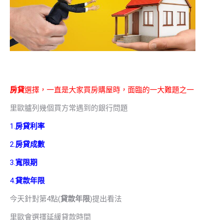
房貸
選擇，一直是大家買房購屋時，面臨的一大難題之一
里歐臚列幾個買方常遇到的銀行問題
1.
房貸利率
2.
房貸成數
3.
寬限期
4.
貸款年限
今天針對第4點(
貸款年限
)提出看法
里歐會選擇延緩貸款時間