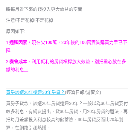
將每月省下來的錢投入更大效益的空間
注意!不是花掉!不是花掉
原因如下:
1.
通膨因素
，現在欠100萬，20年後的100萬實質購買力早已下
降
2.
機會成本
，利用低利的房貸槓桿放大效益，別把重心放在多
繳的利息上
買房該選20年還是30年房貸？
(經濟日報/游智文)
買房子貸款，該選20年房貸還是30年？一般以為30年房貸要付
較多利息，有網友提出，貸30年房貸，用20年房貸的還法，再
把每月差額投入利息較高的儲蓄險，30年房貸反而比20年划
算，在網路引起熱議。