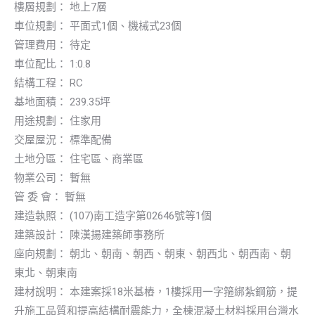
樓層規劃： 地上7層
車位規劃： 平面式1個、機械式23個
管理費用： 待定
車位配比： 1:0.8
結構工程： RC
基地面積： 239.35坪
用途規劃： 住家用
交屋屋況： 標準配備
土地分區： 住宅區、商業區
物業公司： 暫無
管 委 會： 暫無
建造執照： (107)南工造字第02646號等1個
建築設計： 陳漢揚建築師事務所
座向規劃： 朝北、朝南、朝西、朝東、朝西北、朝西南、朝
東北、朝東南
建材說明： 本建案採18米基樁，1樓採用一字箍綁紮鋼筋，提
升施工品質和提高結構耐震能力，全棟混凝土材料採用台灣水