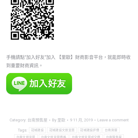
手機請點”加入好友“加入 【里歐】財商影音平台，就能即時收
到重要財商資訊。
Category:
台南預售屋
By
里歐
9 11 月, 2019
Leave a comment
Tags:
冠城建設
冠城建設文旅宜居
冠城建設評價
台南房屋
台南文旅宜居
台南文旅宜居價格
台南文旅宜居成交價
台南預售屋