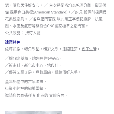
泥，讓您居住好安心。 ／ 主次臥衛浴均為乾溼分離，衛浴設
備 採用進口美標(American Standard)。／廚具 設備則採用櫻
花系統廚具。 ／各戶鋁門窗採 以九州正字標記廠牌，抗風
壓、水密及氣密等級符合CNS國家標準之鋁門窗。
公共設施： 接待大廳
建案特色
綠坪花樹，轉角學墊，暢遊文學，旅閱建築，宜居生活。
／採18米基樁，讓您居住好安心。
／近南科，新化市中心，地段佳。
／優質２至３房，戶數單純，低總價好入手。
童年記憶中的古早滋味，
街道小徑裡的知識學墊，
邀請您共同徜徉 新化區的 文旅宜居。