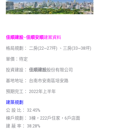
佳順建設
–
佳順安順
建案資料
格局規劃： 二房(22~27坪) 、三房(33~38坪)
單價：待定
投資建設：
佳順建設
股份有限公司
基地地址： 台南市安南區培安路
預期完工： 2022年上半年
建築規劃
公 設 比： 32.45%
棟戶規劃： 3棟，222戶住家，6戶店面
建 蔽 率： 38.28%