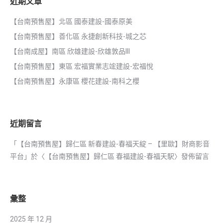
近期文章
【台南預售屋】北區 國泰建設-國泰原美
【台南預售屋】善化區 永捷創新科技-城之芯
【台南成屋】南區 欣雄建設-欣雄敦品III
【台南預售屋】東區 宏福實業志竤建設-宏福悅
【台南預售屋】永康區 櫻花建設-南科之櫻
近期留言
「
【台南預售屋】歸仁區 新春建設-春福天綻 – 【里歐】財商影音
平台
」於〈
【台南預售屋】歸仁區 春福建設-春福天駅
〉發佈留言
彙整
2025 年 12 月