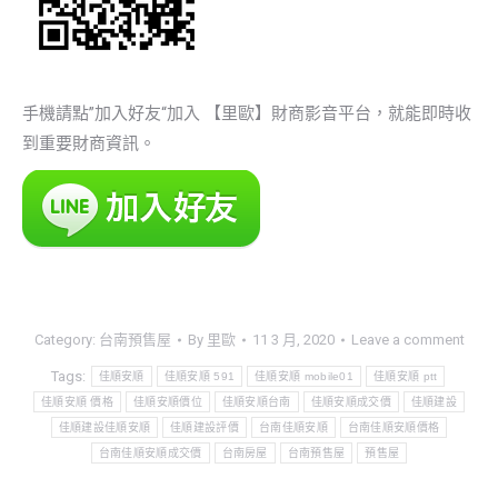
手機請點”加入好友“加入 【里歐】財商影音平台，就能即時收
到重要財商資訊。
Category:
台南預售屋
By
里歐
11 3 月, 2020
Leave a comment
Tags:
佳順安順
佳順安順 591
佳順安順 mobile01
佳順安順 ptt
佳順安順 價格
佳順安順價位
佳順安順台南
佳順安順成交價
佳順建設
佳順建設佳順安順
佳順建設評價
台南佳順安順
台南佳順安順價格
台南佳順安順成交價
台南房屋
台南預售屋
預售屋