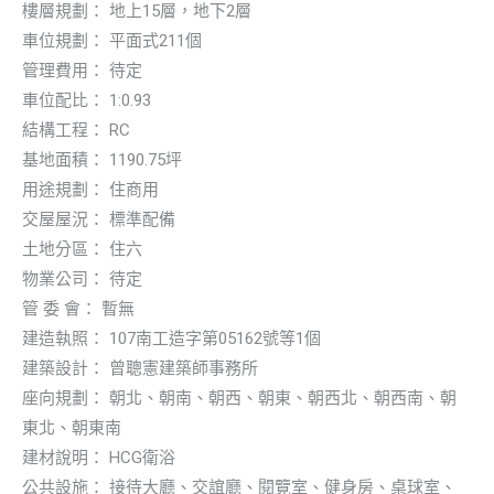
樓層規劃： 地上15層，地下2層
車位規劃： 平面式211個
管理費用： 待定
車位配比： 1:0.93
結構工程： RC
基地面積： 1190.75坪
用途規劃： 住商用
交屋屋況： 標準配備
土地分區： 住六
物業公司： 待定
管 委 會： 暫無
建造執照： 107南工造字第05162號等1個
建築設計： 曾聰憲建築師事務所
座向規劃： 朝北、朝南、朝西、朝東、朝西北、朝西南、朝
東北、朝東南
建材說明： HCG衛浴
公共設施： 接待大廳、交誼廳、閱覽室、健身房、桌球室、