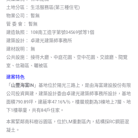
土地分區： 生活服務區(第三種住宅)
物業公司： 暫無
管 委 會： 暫無
建造執照： 108南工造字第號04569號等1個
建築設計： 卓建光建築師事務所
建材說明： 無
公共設施： 接待大廳、中庭花園、空中花園、交誼廳、閱覽
室、信箱區、曬被區
建案特色
「
山豐海富IN
」基地位於陽光三路上，是由海富建設股份有限
公司投資興建，建築設計委由卓建光建築師事務所設計，基地
面積790.89坪，建蔽率47.16%％，樓層規劃為3棟地上7層、地
下1樓華廈，共有84戶住家。
本案緊鄰南科樹谷園區，位於LM重劃區內，結構採RC鋼筋混
凝土。