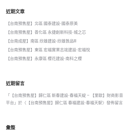
近期文章
【台南預售屋】北區 國泰建設-國泰原美
【台南預售屋】善化區 永捷創新科技-城之芯
【台南成屋】南區 欣雄建設-欣雄敦品III
【台南預售屋】東區 宏福實業志竤建設-宏福悅
【台南預售屋】永康區 櫻花建設-南科之櫻
近期留言
「
【台南預售屋】歸仁區 新春建設-春福天綻 – 【里歐】財商影音
平台
」於〈
【台南預售屋】歸仁區 春福建設-春福天駅
〉發佈留言
彙整