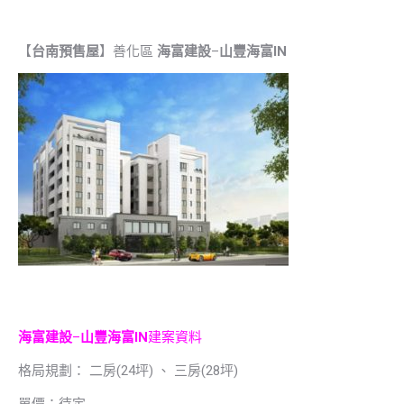
【
台南預售屋
】善化區
海富建設
–
山豐海富IN
海富建設
–
山豐海富IN
建案資料
格局規劃： 二房(24坪) 、 三房(28坪)
單價：待定