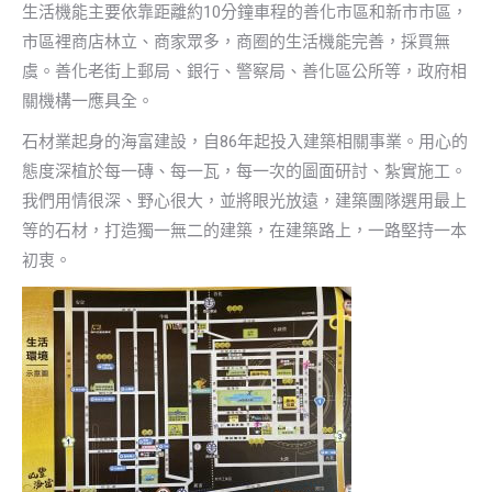
生活機能主要依靠距離約10分鐘車程的善化市區和新市市區，
市區裡商店林立、商家眾多，商圈的生活機能完善，採買無
虞。善化老街上郵局、銀行、警察局、善化區公所等，政府相
關機構一應具全。
石材業起身的海富建設，自86年起投入建築相關事業。用心的
態度深植於每一磚、每一瓦，每一次的圖面研討、紮實施工。
我們用情很深、野心很大，並將眼光放遠，建築團隊選用最上
等的石材，打造獨一無二的建築，在建築路上，一路堅持一本
初衷。