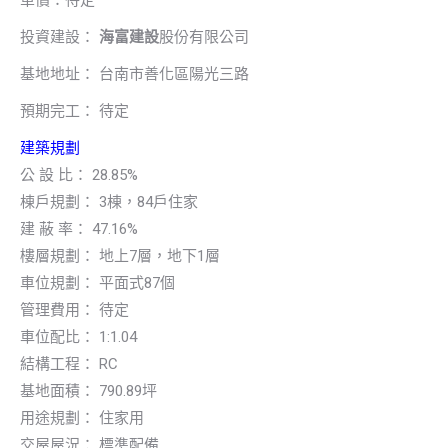
投資建設：
海富建設
股份有限公司
基地地址： 台南市善化區陽光三路
預期完工： 待定
建築規劃
公 設 比： 28.85%
棟戶規劃： 3棟，84戶住家
建 蔽 率： 47.16%
樓層規劃： 地上7層，地下1層
車位規劃： 平面式87個
管理費用： 待定
車位配比： 1:1.04
結構工程： RC
基地面積： 790.89坪
用途規劃： 住家用
交屋屋況： 標準配備