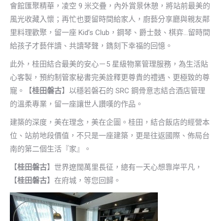
會館匯聚精華，凌空 9 米交疊，內外賞景休憩，將站前最美的
風光收藏入懷；再忙也要留時間給家人，廚藝分享廳與親友鄰
里料理歡聚，留一座 Kid’s Club，鋼琴、爵士鼓、棋弈…留時間
給孩子才藝伴讀、共讀琴聲，鐫刻下幸福的回憶。
此外，桂田結合最美的安心－5 星級物業管理服務，為生活貼
心客製，預約制管家秘書完美詮釋更尊貴的禮遇、更極致的尊
寵。【
桂田磐古
】以穩若磐石的 SRC 鋼骨意志結合酒店管理
的溫柔專業，留一座讓世人讚嘆的作品。
建築的深度，美在理念，美在企圖。桂田，結合飯店的經營本
位、站前地段價值，不只是一座建築，更是往返國際、佈局台
南的第二個生活『家』。
【
桂田磐古
】世界遼闊萬里長征，總有一天心想靠岸平凡，
【
桂田磐古
】在府城，等您回歸。