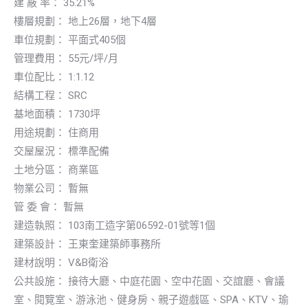
建 蔽 率： 35.21%
樓層規劃： 地上26層，地下4層
車位規劃： 平面式405個
管理費用： 55元/坪/月
車位配比： 1:1.12
結構工程： SRC
基地面積： 1730坪
用途規劃： 住商用
交屋屋況： 標準配備
土地分區： 商業區
物業公司： 暫無
管 委 會： 暫無
建造執照： 103南工造字第06592-01號等1個
建築設計： 王東奎建築師事務所
建材說明： V&B衛浴
公共設施： 接待大廳、中庭花園、空中花園、交誼廳、會議
室、閱覽室、游泳池、健身房、親子遊戲區、SPA、KTV、瑜