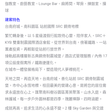
伽教室、廚藝教室、Lounge Bar、麻將間、琴房、練鼓室、撞
球
建案特色
台南府城‧南科園區 站前國際 SRC 鋼骨地標
繁忙轉身後，以 5 星級渡假行館款待心靈、陪伴家人，SRC＋
KYB 雙重制震國際酒店會館，從世界到台南，傍著鐵路、一站
置產投資，再輕鬆從站前行旅世界。
接軌超高樓層新古典鋼骨制震城堡 / 酒店式管理服務 / 內佈 17
項公設度假寓所 / 鐵路捷運化。
在城市一體發展格局下，塑造現代人夢裡桃花。
天地之間，再造天地。台南府城‧善化站前 SRC 鋼骨制震城
堡，市中心永恆地標，桂田最美的營建心意，是將您的居住需
求永遠放在心上。匯聚南科樹谷園區菁英聚落，山水入庭，森
林護城，每一步戶外園林都是四季，瑰麗禪靜，四時涵碧。
成就再高，追求生活的心永遠不變。2 樓 Sky Garden 與交誼