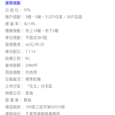
建築規劃
公 設 比： 35%
棟戶規劃： 3幢，5棟，312戶住家，26戶店面
建 蔽 率： 42.14%
樓層規劃： 地上14層，地下3層
車位規劃： 平面式387個
管理費用： 60元/坪/月
車位配比： 1:1.14
結構工程： RC
基地面積： 2080坪
用途規劃： 住商用
交屋屋況： 標準配備
土地分區： 「住五」住宅區
物業公司： 暫無
管 委 會： 暫無
建造執照： 109南工造字第03510號
建築設計： 王東奎建築師事務所