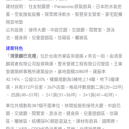
建材說明： 住友制震壁、Panasonic原裝廚具、日本防水氣密
窗、空氣換氣設備、賀眾牌淨軟水、智慧安全管家、豪宅配備
隔音地墊
公共設施： 接待大廳、中庭花園、交誼廳、閱覽室、游泳
池、健身房、兒童遊戲區、信箱區、曬被區
建案特色
「
清景麟巴克禮
」位於台南市東區崇德路 x 崇吉一街，由清景
麟資產有限公司投資興建，豐禾營建工程有限公司營造，王東
奎建築師事務所建築設計，基地面積2080坪、建蔽率
42.14％、公設比35%，樓層規劃為5棟地上14層，地下3層建
築，共有312戶住家，26戶店面，格局坪數規劃二房(20~22坪)
、 四房(49~51坪) 、 2+1房(31~36坪) 、 3+1房(41~42坪)。
車位共規劃有387個平面車位，休閒設施有接待大廳、中庭花
園、交誼廳、閱覽室、游泳池、健身房、兒童遊戲區、信箱
區、曬被區，結構採RC鋼筋混凝土，建材有廚具：國際牌，