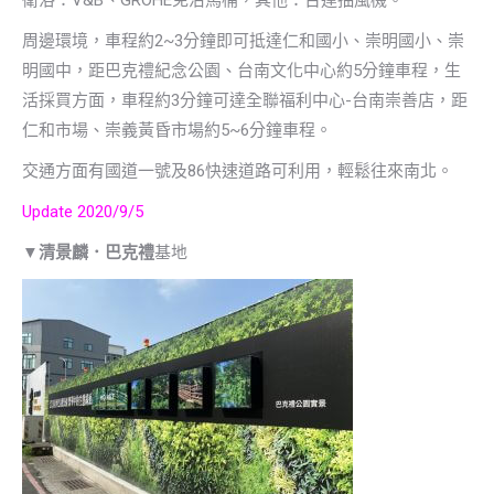
衛浴：V&B、GROHE免治馬桶，其他：台達抽風機。
周邊環境，車程約2~3分鐘即可抵達仁和國小、崇明國小、崇
明國中，距巴克禮紀念公園、台南文化中心約5分鐘車程，生
活採買方面，車程約3分鐘可達全聯福利中心-台南崇善店，距
仁和市場、崇義黃昏市場約5~6分鐘車程。
交通方面有國道一號及86快速道路可利用，輕鬆往來南北。
Update 2020/9/5
▼
清景麟．巴克禮
基地