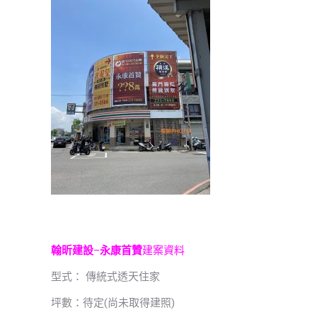
翰昕建設
–
永康首贊
建案資料
型式： 傳統式透天住家
坪數：待定(尚未取得建照)