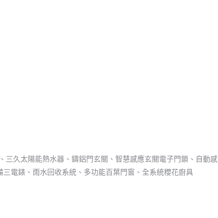
器、三久太陽能熱水器、鑄鋁門玄關、智慧感應玄關電子門鎖、自動感
配備三電錶、雨水回收系統、多功能百葉門窗、全系統櫻花廚具