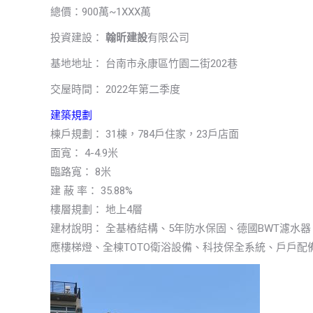
總價：900萬~1XXX萬
投資建設：
翰昕建設
有限公司
基地地址： 台南市永康區竹園二街202巷
交屋時間： 2022年第二季度
建築規劃
棟戶規劃： 31棟，784戶住家，23戶店面
面寬： 4-4.9米
臨路寬： 8米
建 蔽 率： 35.88%
樓層規劃： 地上4層
建材說明： 全基樁結構、5年防水保固、德國BWT濾水
應樓梯燈、全棟TOTO衛浴設備、科技保全系統、戶戶