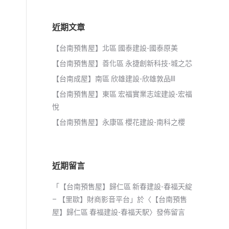
近期文章
【台南預售屋】北區 國泰建設-國泰原美
【台南預售屋】善化區 永捷創新科技-城之芯
【台南成屋】南區 欣雄建設-欣雄敦品III
【台南預售屋】東區 宏福實業志竤建設-宏福
悅
【台南預售屋】永康區 櫻花建設-南科之櫻
近期留言
「
【台南預售屋】歸仁區 新春建設-春福天綻
– 【里歐】財商影音平台
」於〈
【台南預售
屋】歸仁區 春福建設-春福天駅
〉發佈留言