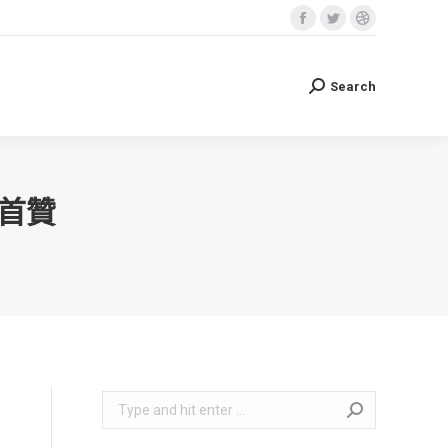
Facebook
Twitter
Dribbble
Search
Search:
page
page
page
opens
opens
opens
Search
Search:
in
in
in
new
new
new
window
window
window
首贊
Search: