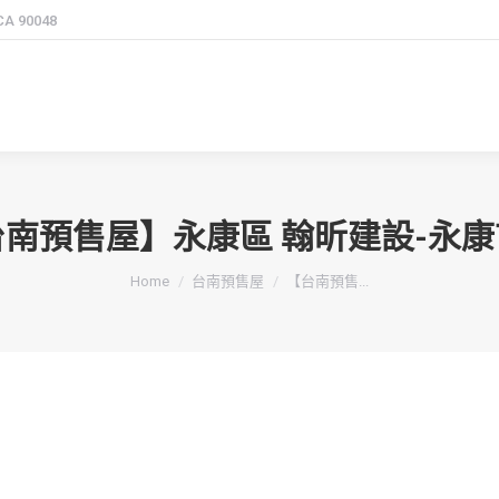
 CA 90048
台南預售屋】永康區 翰昕建設-永康
You are here:
Home
台南預售屋
【台南預售...