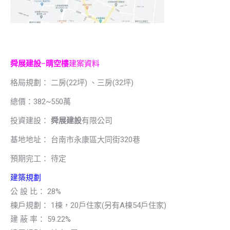
舜展建設
–
晴空樓
建案資料
格局規劃： 二房(22坪) 、三房(32坪)
總價：382~550萬
投資建設：
舜展建設
有限公司
基地地址： 台南市永康區大同街320巷
預期完工： 待定
建築規劃
公 設 比： 28%
棟戶規劃： 1棟，20戶住家(另有A棟54戶住家)
建 蔽 率： 59.22%