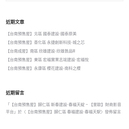
近期文章
【台南預售屋】北區 國泰建設-國泰原美
【台南預售屋】善化區 永捷創新科技-城之芯
【台南成屋】南區 欣雄建設-欣雄敦品III
【台南預售屋】東區 宏福實業志竤建設-宏福悅
【台南預售屋】永康區 櫻花建設-南科之櫻
近期留言
「
【台南預售屋】歸仁區 新春建設-春福天綻 – 【里歐】財商影音
平台
」於〈
【台南預售屋】歸仁區 春福建設-春福天駅
〉發佈留言