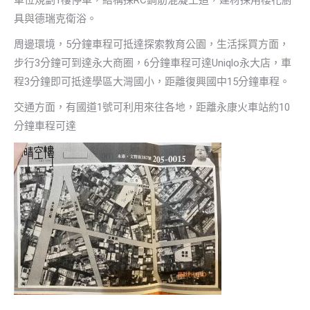
車位規劃1樓停車，結構採RC鋼筋混凝土造，建材採用櫻花廚
具與德瑞克衛浴。
周邊環境，5分鐘車程可抵達探索教育公園，生活採買方面，
步行3分鐘可到達永大商圈，6分鐘車程可達Uniqlo永大店，車
程3分鐘即可抵達學區大灣國小，距離復興國中15分鐘車程。
交通方面，有國道1號可利用來往各地，距離永康火車站約10
分鐘車程可達