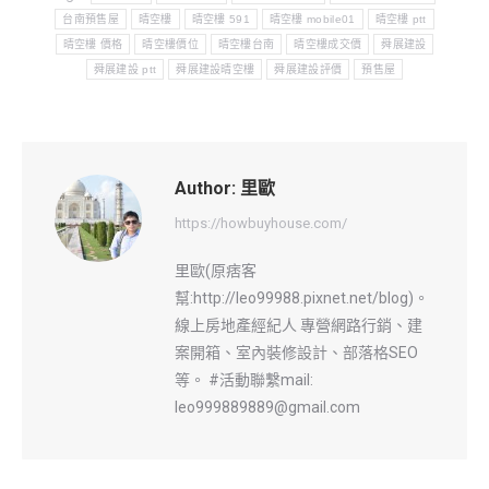
台南預售屋
晴空樓
晴空樓 591
晴空樓 mobile01
晴空樓 ptt
晴空樓 價格
晴空樓價位
晴空樓台南
晴空樓成交價
舜展建設
舜展建設 ptt
舜展建設晴空樓
舜展建設評價
預售屋
Author:
里歐
https://howbuyhouse.com/
里歐(原痞客
幫:http://leo99988.pixnet.net/blog)。
線上房地產經紀人 專營網路行銷、建
案開箱、室內裝修設計、部落格SEO
等。 #活動聯繫mail:
leo999889889@gmail.com