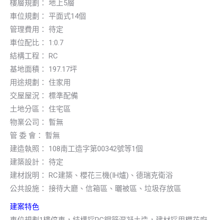
樓層規劃： 地上5層
車位規劃： 平面式14個
管理費用： 待定
車位配比： 1:0.7
結構工程： RC
基地面積： 197.17坪
用途規劃： 住家用
交屋屋況： 標準配備
土地分區： 住宅區
物業公司： 暫無
管 委 會： 暫無
建造執照： 108南工造字第00342號等1個
建築設計： 待定
建材說明： RC建築、櫻花三機(IH爐)、德瑞克衛浴
公共設施： 接待大廳、信箱區、曬被區、垃圾存放區
建案特色