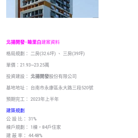
北揚開發
–
睦里白
建案資料
格局規劃： 二房(32.6坪) 、 三房(39坪)
單價：21.93~23.25萬
投資建設：
北揚開發
股份有限公司
基地地址： 台南市永康區永大路三段520號
預期完工： 2023年上半年
建築規劃
公 設 比： 31%
棟戶規劃： 1棟，84戶住家
建 蔽 率： 44.48%