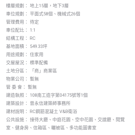
樓層規劃： 地上15層，地下3層
車位規劃： 平面式58個、機械式26個
管理費用： 待定
車位配比： 1:1
結構工程： RC
基地面積： 549.33坪
用途規劃： 住家用
交屋屋況： 標準配備
土地分區： 「商」商業區
物業公司： 暫無
管 委 會： 暫無
建造執照： 108南工造字第04175號等1個
建築設計： 曾永信建築師事務所
建材說明： RC鋼筋混凝土 V&B衛浴
公共設施： 接待大廳、中庭花園、空中花園、交誼廳、閱覽
室、健身房、信箱區、曬被區、多功能圖書室