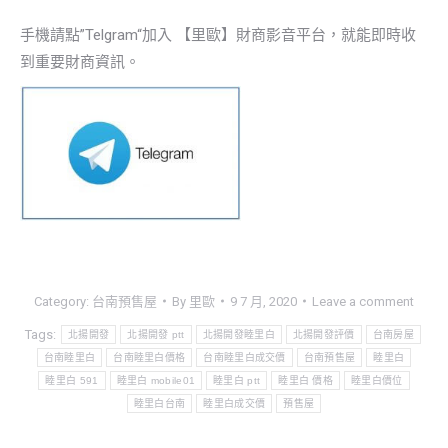
手機請點”Telgram“加入 【里歐】財商影音平台，就能即時收
到重要財商資訊。
Category:
台南預售屋
By
里歐
9 7 月, 2020
Leave a comment
Tags:
北揚開發
北揚開發 ptt
北揚開發睦里白
北揚開發評價
台南房屋
台南睦里白
台南睦里白價格
台南睦里白成交價
台南預售屋
睦里白
睦里白 591
睦里白 mobile01
睦里白 ptt
睦里白 價格
睦里白價位
睦里白台南
睦里白成交價
預售屋