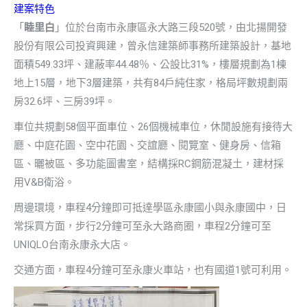
建案特色
「
睦里白
」位於台南市永康區永大路三段520號，由北揚開發
股份有限公司投資興建，曾永信建築師事務所建築設計，基地
面積549.33坪、建蔽率44.48％、公設比31%，樓層規劃為1棟
地上15層，地下3層建築，共有84戶純住家，格局坪數規劃兩
房32.6坪、三房39坪。
車位共規劃58個平面車位、26個機械車位，休閒設施有接待大
廳、中庭花園、空中花園、交誼廳、閱覽室、健身房、信箱
區、曬被區、多功能圖書室，結構採RC鋼筋混凝土，建材採
用V&B衛浴。
周邊環境，車程4分鐘即可抵達學區永康國小與永康國中，日
常採買方面，步行2分鐘可至永大路商圈，車程2分鐘可至
UNIQLO台南永康永大店。
交通方面，車程4分鐘可至永康火車站，也有國道1號可利用。