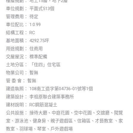
樓層規劃： 地上15層，地下2層
車位規劃： 平面式513個
管理費用： 待定
車位配比： 1:0.99
結構工程： RC
基地面積： 4292.75坪
用途規劃： 住商用
交屋屋況： 標準配備
土地分區： 「住四」住宅區
物業公司： 暫無
管 委 會： 暫無
建造執照： 108南工造字第04736-01號等1個
建築設計： 李祖原聯合建築事務所
建材說明： RC鋼筋混凝土
公共設施： 接待大廳、中庭花園、空中花園、交誼廳、閱覽
室、游泳池、健身房、親子遊戲區、信箱區、才藝教室 、家
教室、羽球場、琴室、戶外遊戲場