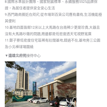
8.國際水準設計團隊、國家制震標準、永續服務5525品牌保
證，為居住者提供安全安心生活
9.西門路商圈近在咫尺,從市場到百貨公司應有盡有,生活機能極
其便利
10.基地四面皆鄰12米以上大馬路在台南稀少更是珍貴,大器且
沒有大馬路吵雜的問題,周邊都是低密度透天宅視野寬廣
11.鄭子寮低密度住宅區稀有壯闊基地,錯過不在,基地旁三公園
及小北棒球場圍繞
▼
遠雄北府苑
接待中心