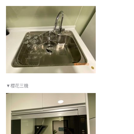
▼櫻花三機