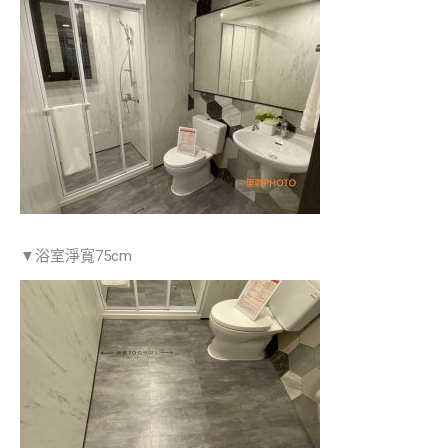
▼浴室淨寬75cm