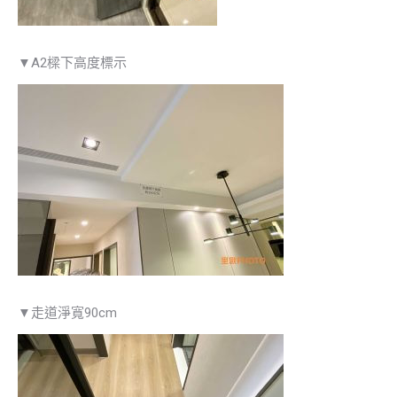
▼A2樑下高度標示
▼走道淨寬90cm