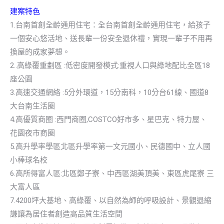
建案特色
1.台南首創全齡通用住宅：全台南首創全齡通用住宅，給孩子
一個安心悠活地、送長輩一份安全退休禮，實現一輩子不用再
換屋的成家夢想。
2..高綠覆重劃區 :低密度開發模式:重視人口與綠地配比全區18
座公園
3.高速交通網絡 :5分外環道，15分南科，10分台61線、國道8
大台南生活圈
4.高優質商圈 :西門商圈,COSTCO好市多、星巴克、特力屋、
花園夜市商圈
5.高升學率學區北區升學率第一文元國小、民德國中、立人國
小棒球名校
6.高所得富人區:北區鄭子寮、中西區湖美頂美、東區虎尾寮 三
大富人區
7.4200坪大基地、高綠覆、以自然為師的呼吸設計、景觀退縮
謙讓為居住者創造高品質生活空間