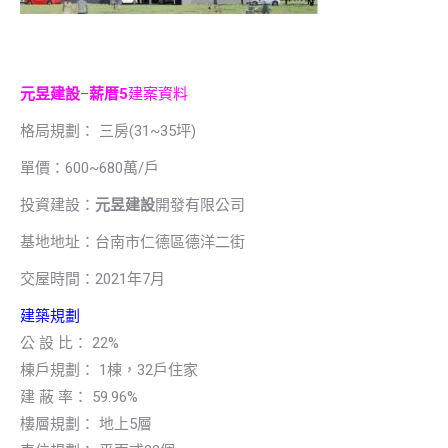
元昱建設
–
薪厝5
建案資料
格局規劃： 三房(31~35坪)
單價：600~680萬/戶
投資建設：
元昱建設
開發有限公司
基地地址：台南市仁德區德洋二街
交屋時間：2021年7月
建築規劃
公 設 比： 22%
棟戶規劃： 1棟，32戶住家
建 蔽 率： 59.96%
樓層規劃： 地上5層