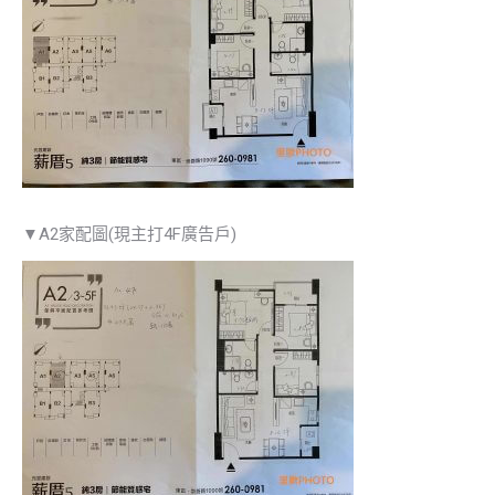
▼A2家配圖(現主打4F廣告戶)