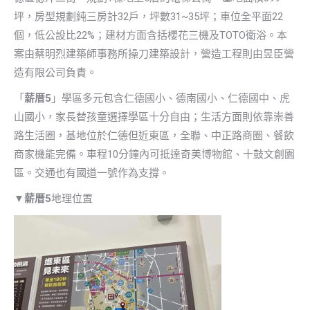
坪，房型規劃純三房計32戶，坪數31~35坪；車位全平面22
個，低公設比22%；建材方面含括櫻花三機及TOTO衛浴。本
案由蔡明烈建築師事務所操刀建築設計，營造工程則由昱臣營
造有限公司負責。
「
薪厝5
」學區多元包含仁德國小、德南國小、仁德國中、虎
山國小，家長替孩童選擇學區十分自由；生活方面則依靠崇善
路生活圈，基地位於仁德但近東區，全聯、中正路商圈、餐飲
商家機能完備。車程10分鐘內可抵達奇美博物館、十鼓文創園
區。交通也有國道一號作為支撐。
▼薪厝5
地理位置