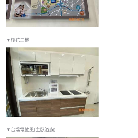
▼櫻花三機
▼台達電抽風(主臥浴廁)