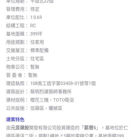
車位規劃： 平面式22個
管理費用： 待定
車位配比： 1:0.69
結構工程： RC
基地面積： 399坪
用途規劃： 住家用
交屋屋況： 標準配備
土地分區： 住宅區
物業公司： 暫無
管 委 會： 暫無
建造執照： 108南工造字第03459-01號等1個
建築設計： 蔡明烈建築師事務所
建材說明： 櫻花三機、TOTO衛浴
公共設施： 信箱區、曬被區
建案特色
由
元昱建設
開發有限公司投資建造的「
薪厝5
」，基地位於仁
德區德洋二街，規劃1棟地上5層的電梯公寓，基地面積399