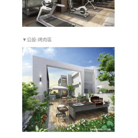
▼公設-烤肉區