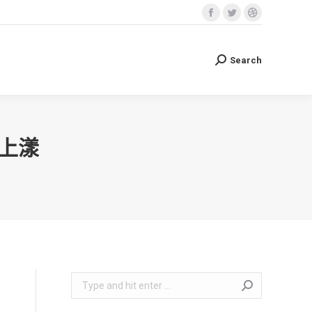
Facebook
Twitter
Dribbble
Search
Search:
page
page
page
opens
opens
opens
Search
Search:
in
in
in
new
new
new
window
window
window
上漾
Search: