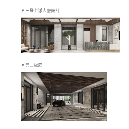
▼
三登上漾
大廳設計
▼第二梯廳