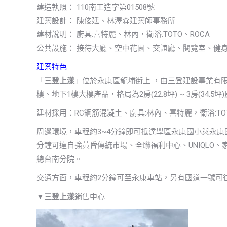
建造執照： 110南工造字第01508號
建築設計： 陳俊廷、林澤森建築師事務所
建材說明： 廚具:喜特麗、林內，衛浴:TOTO、ROCA
公共設施： 接待大廳、空中花園、交誼廳、閱覽室、健
建案特色
「
三登上漾
」位於永康區龍埔街上 ，由三登建設事業有
樓、地下1樓大樓產品，格局為2房(22.8坪) ~ 3房(34.
建材採用：RC鋼筋混凝土、廚具:林內、喜特麗，衛浴:TOT
周邊環境，車程約3~4分鐘即可抵達學區永康國小與永康
分鐘可達自強黃昏傳統市場、全聯福利中心、UNIQLO
總台南分院。
交通方面，車程約2分鐘可至永康車站，另有國道一號可
▼
三登上漾
銷售中心