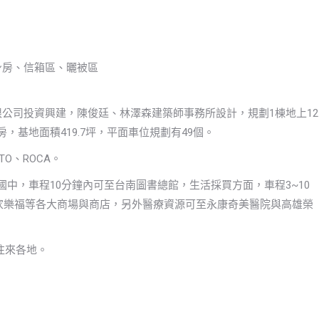
身房、信箱區、曬被區
限公司投資興建，陳俊廷、林澤森建築師事務所設計，規劃1棟地上12
5坪)房，基地面積419.7坪，平面車位規劃有49個。
O、ROCA。
國中，車程10分鐘內可至台南圖書總館，生活採買方面，車程3~10
、家樂福等各大商場與商店，另外醫療資源可至永康奇美醫院與高雄榮
往來各地。