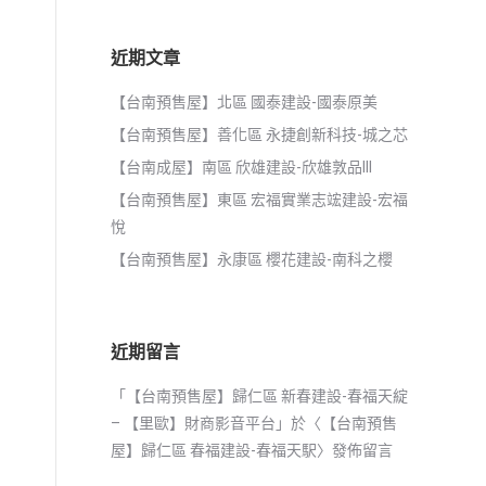
近期文章
【台南預售屋】北區 國泰建設-國泰原美
【台南預售屋】善化區 永捷創新科技-城之芯
【台南成屋】南區 欣雄建設-欣雄敦品III
【台南預售屋】東區 宏福實業志竤建設-宏福
悅
【台南預售屋】永康區 櫻花建設-南科之櫻
近期留言
「
【台南預售屋】歸仁區 新春建設-春福天綻
– 【里歐】財商影音平台
」於〈
【台南預售
屋】歸仁區 春福建設-春福天駅
〉發佈留言