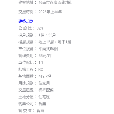
建案地址： 台南市永康區龍埔街
交屋時間： 2026年上半年
建築規劃
公 設 比： 32%
棟戶規劃： 1棟，55戶
樓層規劃： 地上12層，地下1層
車位規劃： 平面式56個
管理費用： 55元/坪
車位配比： 1:1
結構工程： RC
基地面積： 419.7坪
用途規劃： 住家用
交屋屋況： 標準配備
土地分區： 住宅區
物業公司： 暫無
管 委 會： 暫無