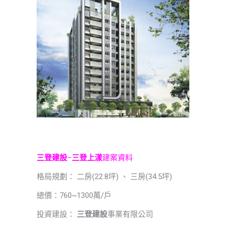
三登建設
–
三登上漾
建案資料
格局規劃： 二房(22.8坪) 、 三房(34.5坪)
總價：760~1300萬/戶
投資建設：
三登建設
事業有限公司