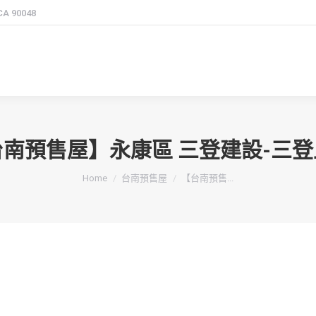
 CA 90048
台南預售屋】永康區 三登建設-三登
You are here:
Home
台南預售屋
【台南預售...