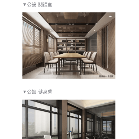
▼公設-閱讀室
▼公設-健身房